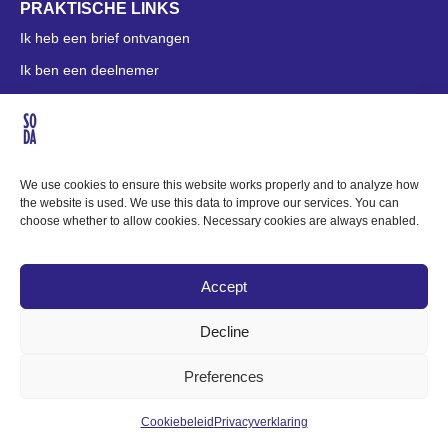
PRAKTISCHE LINKS
Ik heb een brief ontvangen
Ik ben een deelnemer
Contact
OVER SODA
Missie & Visie
We use cookies to ensure this website works properly and to analyze how
the website is used. We use this data to improve our services. You can
Bedrijfsgegevens
choose whether to allow cookies. Necessary cookies are always enabled.
Pers
Privacy
Accept
Cookiebeleid
Decline
Voorwaarden
Preferences
Cookiebeleid
Privacyverklaring