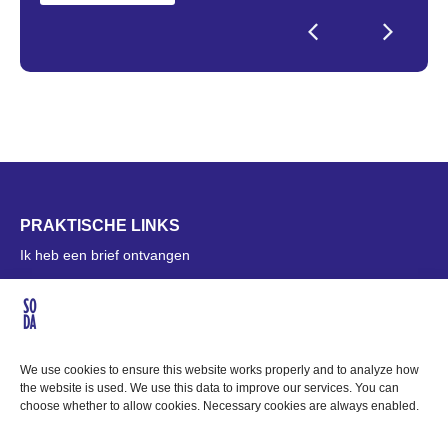
PRAKTISCHE LINKS
Ik heb een brief ontvangen
Ik ben een deelnemer
Contact
OVER SODA
We use cookies to ensure this website works properly and to analyze how
the website is used. We use this data to improve our services. You can
Missie & Visie
choose whether to allow cookies. Necessary cookies are always enabled.
Bedrijfsgegevens